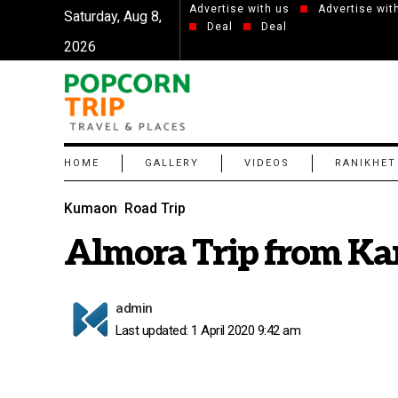
Advertise with us
Advertise wit
Saturday, Aug 8,
Deal
Deal
2026
HOME
GALLERY
VIDEOS
RANIKHET
Kumaon
Road Trip
Almora Trip from Ka
admin
Last updated: 1 April 2020 9:42 am