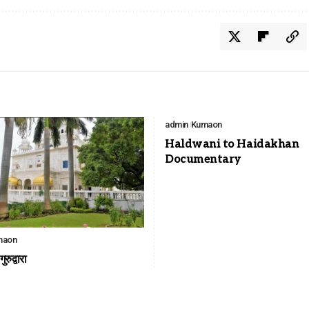
admin
Kumaon
Haldwani to Haidakhan
Documentary
maon
रुद्वारा