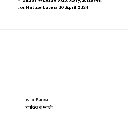
Binsar Wildlife Sanctuary, A Haven
for Nature Lovers
30 April 2024
admin
Kumaon
रानीखेत से भवाली