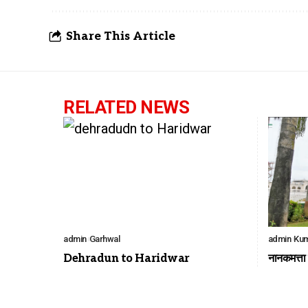
Share This Article
RELATED NEWS
admin
Garhwal
admin
Ku
Dehradun to Haridwar
नानकमत्ता गु