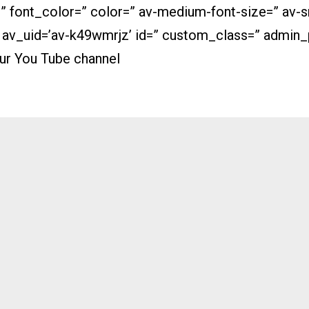
=” font_color=” color=” av-medium-font-size=” av-s
” av_uid=’av-k49wmrjz’ id=” custom_class=” admin
our
You
Tube
channel