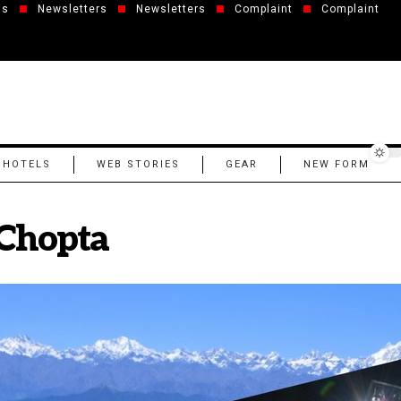
us
Newsletters
Newsletters
Complaint
Complaint
 HOTELS
WEB STORIES
GEAR
NEW FORM
 Chopta