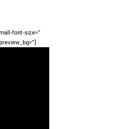
mall-font-size=”
_preview_bg=”]