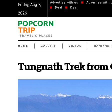
Advertise with us
Advertise with 
Friday, Aug 7,
Deal
Deal
2026
HOME
GALLERY
VIDEOS
RANIKHET
Tungnath Trek from