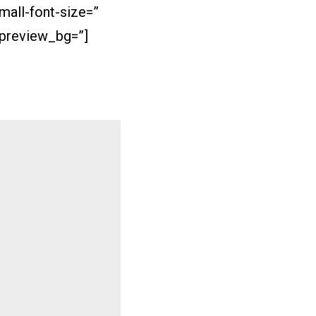
mall-font-size=”
_preview_bg=”]