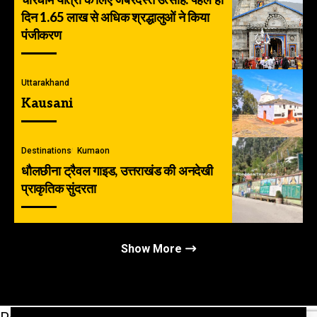
चारधाम यात्रा के लिए जबरदस्त उत्साह: पहले ही
दिन 1.65 लाख से अधिक श्रद्धालुओं ने किया
पंजीकरण
Uttarakhand
Kausani
Destinations
Kumaon
धौलछीना ट्रैवल गाइड, उत्तराखंड की अनदेखी
प्राकृतिक सुंदरता
Show More