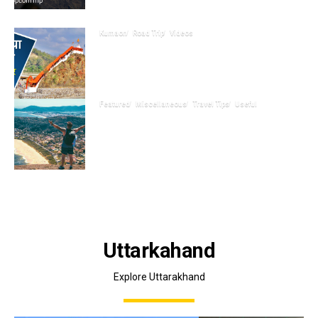
Uttarakhand
Kumaon
Road Trip
Videos
Haldwani हल्द्वानी to Garjia गर्जिया
Temple
Featured
Miscellaneous
Travel Tips
Useful
Things should be kept in mind
while travelling new places
Uttarkahand
Explore Uttarakhand