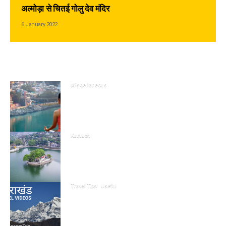
अल्मोड़ा से चितई गोलु देव मंदिर
6 January 2022
Editor's Pick
Miscellaneous
ऋषिकेश: विश्व की योग राजधानी
Kumaon
Bhimtal
Travel Tips
Useful
How to be updated and get
latest travel related
information about