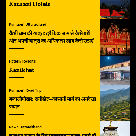
Kausani Hotels
Kumaon
Uttarakhand
कैंची धाम की यात्रा: ट्रैफिक जाम से कैसे बचें
और अपनी यात्रा का अधिकतम लाभ कैसे उठाएं
Hotels/ Resorts
Ranikhet
Kumaon
Road Trip
बग्वालीपोखर: रानीखेत–कौसानी मार्ग का अनदेखा
स्थान
News
Uttarakhand